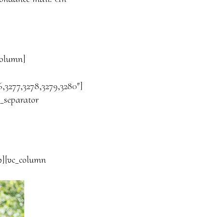
column]
6,3277,3278,3279,3280″]
_separator
w][vc_column