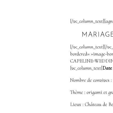
[/vc_column_text][agn
MARIAGE
[/vc_column_text][/vc
bordered= »image-bo
CAPELINE-WEDDING-
[vc_column_text]
Date 
Nombre de convives : 1
Thème : origami et g
Lieux : Château de Be