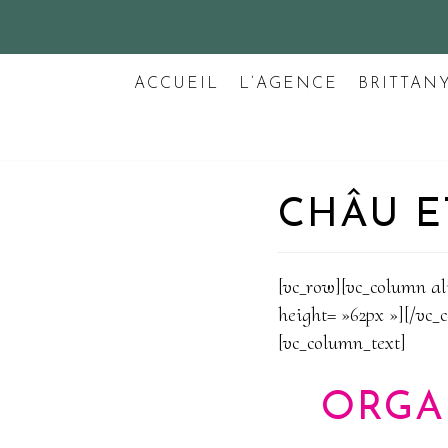
Aller
au
ACCUEIL
L’AGENCE
BRITTAN
contenu
CHÂU 
[vc_row][vc_column a
height= »62px »][/vc_
[vc_column_text]
ORGA