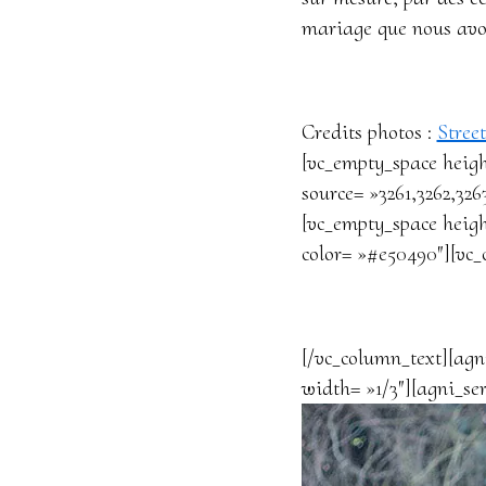
mariage que nous avo
Credits photos :
Street
[vc_empty_space heigh
source= »3261,3262,326
[vc_empty_space heigh
color= »#e50490″][vc_
[/vc_column_text][agn
width= »1/3″][agni_se