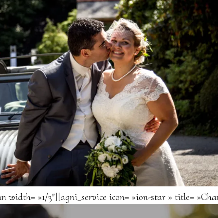
n width= »1/3″][agni_service icon= »ion-star » title= »Ch