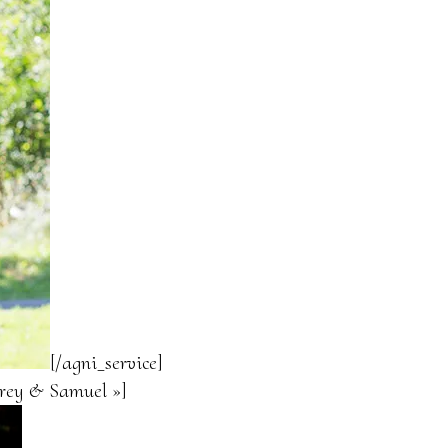
[/agni_service]
drey & Samuel »]