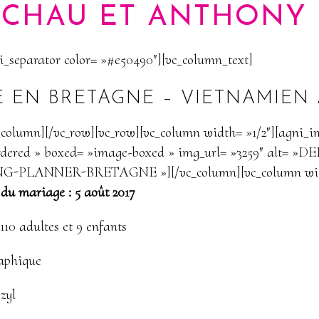
CHAU ET ANTHONY
i_separator color= »#e50490″][vc_column_text]
 EN BRETAGNE – VIETNAMIEN
_column][/vc_row][vc_row][vc_column width= »1/2″][agni_
rdered » boxed= »image-boxed » img_url= »3259″ alt= »
PLANNER-BRETAGNE »][/vc_column][vc_column widt
du mariage : 5 août 2017
10 adultes et 9 enfants
raphique
zyl