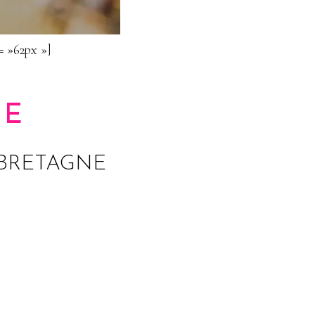
= »62px »]
NE
 BRETAGNE