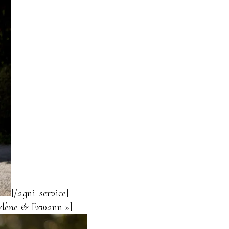
[/agni_service]
arlène & Erwann »]