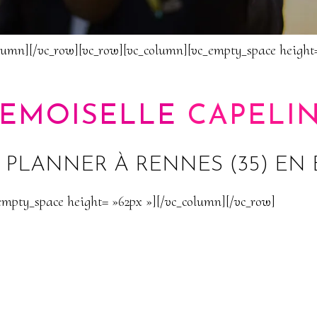
olumn][/vc_row][vc_row][vc_column][vc_empty_space height
EMOISELLE
CAPELI
PLANNER À RENNES (35) EN
empty_space height= »62px »][/vc_column][/vc_row]