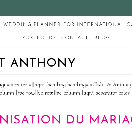
Y WEDDING PLANNER FOR INTERNATIONAL C
PORTFOLIO
CONTACT
BLOG
ET ANTHONY
lign= »center »][agni_heading heading= »Châu & Anthony
column][/vc_row][vc_row][vc_column][agni_separator color
NISATION DU MARIA