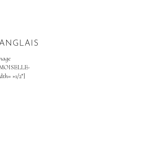
 ANGLAIS
image
DEMOISELLE-
h= »1/2″]