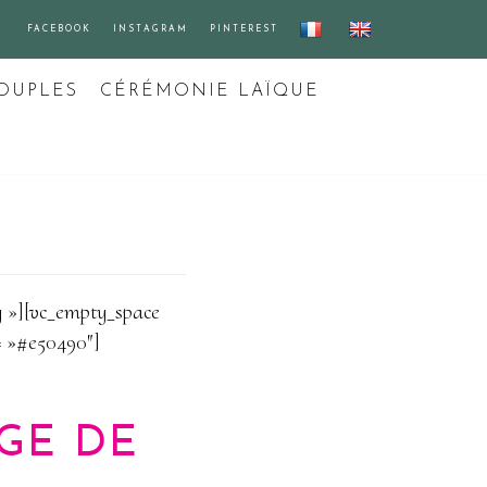
FACEBOOK
INSTAGRAM
PINTEREST
OUPLES
CÉRÉMONIE LAÏQUE
 »][vc_empty_space
= »#e50490″]
GE DE