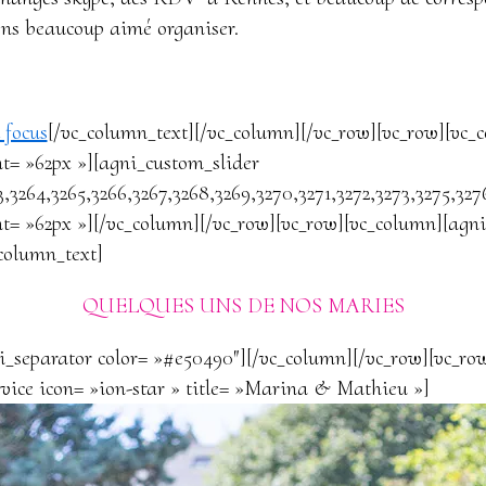
ns beaucoup aimé organiser.
 focus
[/vc_column_text][/vc_column][/vc_row][vc_row][vc_
t= »62px »][agni_custom_slider
3,3264,3265,3266,3267,3268,3269,3270,3271,3272,3273,3275,327
t= »62px »][/vc_column][/vc_row][vc_row][vc_column][agni
column_text]
QUELQUES UNS DE NOS MARIES
i_separator color= »#e50490″][/vc_column][/vc_row][vc_ro
rvice icon= »ion-star » title= »Marina & Mathieu »]