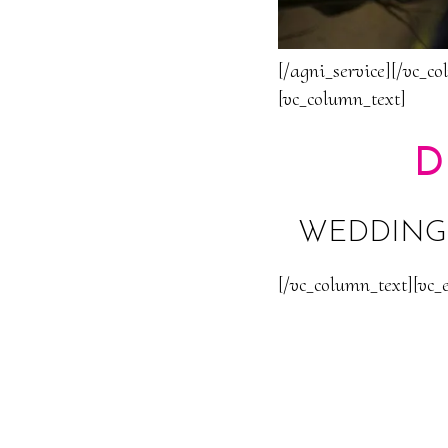
[/agni_service][/vc_c
[vc_column_text]
D
WEDDING 
[/vc_column_text][vc_