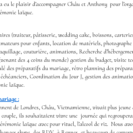
a eu le plaisir d’accompagner Châu et Anthony pour l’orga
rémonie laïque.
ires (traiteur, pâtisserie, wedding cake, boissons, carteries
nimateurs pour enfants, location de matériels, photographe
maquillage, couturière, animations, Recherche d’hébergemen
(venant des 4 coins du monde) gestion du budget, visite te
lé des préparatifs du mariage, rétro planning des prépara
 échéanciers, Coordination du Jour J, gestion des animatio
nie laïque.
mariage :
nnent de Londres, Châu, Vietnamienne, vivait plus jeune
ouple, ils souhaitaient vivre une journée qui regrouperai
érémonie laïque avec pour rituel, l’alcool de riz. Nous av
échanges skype, des RDV à Rennes, et beaucoup de corres