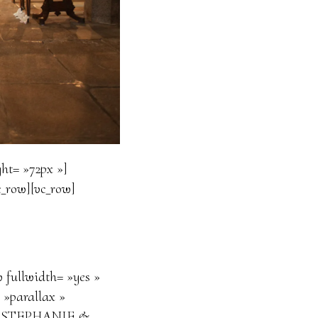
ht= »72px »]
c_row][vc_row]
 fullwidth= »yes »
 »parallax »
le= »STEPHANIE &