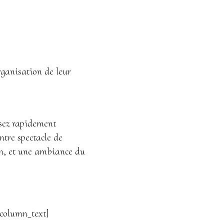
rganisation de leur
ssez rapidement
ntre spectacle de
oth, et une ambiance du
column_text]