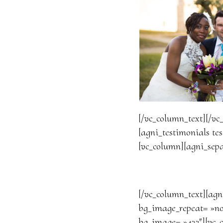
[/vc_column_text][/vc
[agni_testimonials te
[vc_column][agni_sepa
[/vc_column_text][agn
bg_image_repeat= »no
bg_image= »432″][vc_