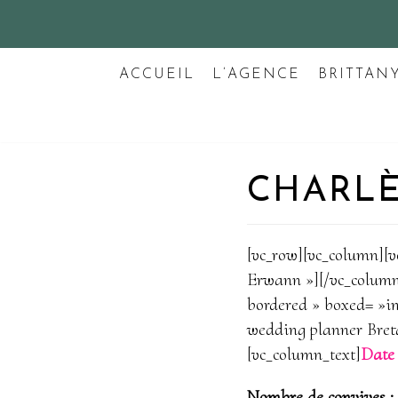
Aller
au
ACCUEIL
L’AGENCE
BRITTAN
contenu
CHARL
[vc_row][vc_column][
Erwann »][/vc_column
bordered » boxed= »im
wedding planner Bret
[vc_column_text]
Date 
Nombre de convives :