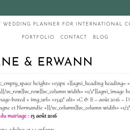
Y WEDDING PLANNER FOR INTERNATIONAL C
PORTFOLIO
CONTACT
BLOG
ÈNE & ERWANN
vc_empty_space height= »132px »][agni_heading heading= 
][/vc_row][vc_row][vc_column width= »1/2″][agni_image b
age-boxed » img_url= »1542″ alt= »C & E – août 2016 – D
agne et Normandie »][/vc_column][vc_column width= »1/2″
du mariage :
13 août 2016
170 adultes et 14 enfants