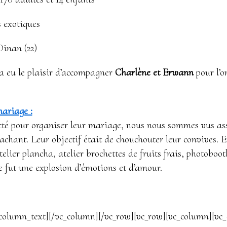
 exotiques
inan (22)
a eu le plaisir d’accompagner
Charlène et Erwann
pour l’o
mariage :
acté pour organiser leur mariage, nous nous sommes vus a
achant. Leur objectif était de chouchouter leur convives. E
telier plancha, atelier brochettes de fruits frais, photobo
e fut une explosion d’émotions et d’amour.
column_text][/vc_column][/vc_row][vc_row][vc_column][vc_