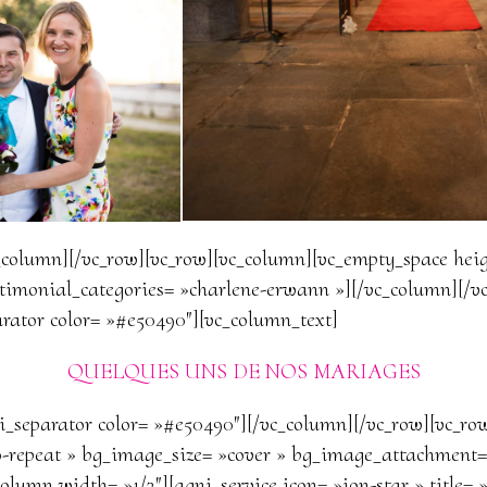
_column][/vc_row][vc_row][vc_column][vc_empty_space heig
stimonial_categories= »charlene-erwann »][/vc_column][/v
rator color= »#e50490″][vc_column_text]
QUELQUES UNS DE NOS MARIAGES
i_separator color= »#e50490″][/vc_column][/vc_row][vc_row
-repeat » bg_image_size= »cover » bg_image_attachment=
column width= »1/3″][agni_service icon= »ion-star » tit