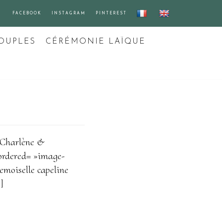
FACEBOOK
INSTAGRAM
PINTEREST
OUPLES
CÉRÉMONIE LAÏQUE
»Charlène &
ordered= »image-
emoiselle capeline
]